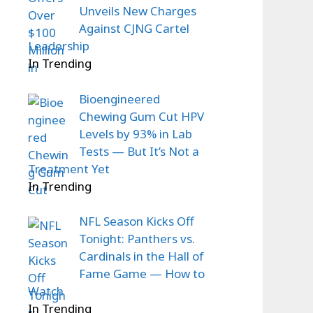
Unveils New Charges
Against CJNG Cartel
Leadership
In Trending
Bioengineered
Chewing Gum Cut HPV
Levels by 93% in Lab
Tests — But It’s Not a
Treatment Yet
In Trending
NFL Season Kicks Off
Tonight: Panthers vs.
Cardinals in the Hall of
Fame Game — How to
Watch
In Trending