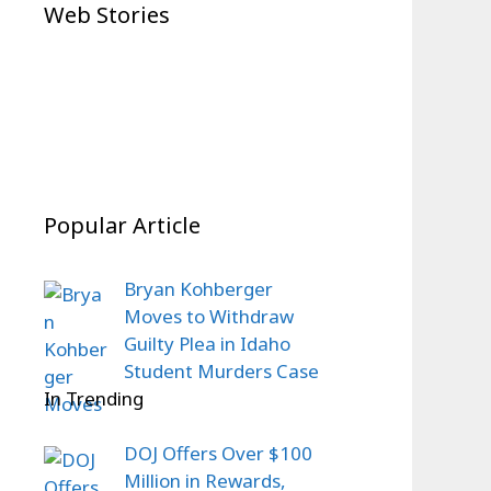
Trillion Defense Bill
IPL Auction 2026 Shock:
Web Stories
Dominant Dubai Victory
Auction Shock:
Prithvi Shaw Goes
Shocks Global Boxing
Emotional Comeback
On Jul 23, 2026
Unsold, Fans Left
On Dec 22, 2025
Fans
On Dec 22, 2025
Story
On Dec 20, 2025
Stunned
Popular Article
Bryan Kohberger
Moves to Withdraw
Guilty Plea in Idaho
Student Murders Case
In Trending
DOJ Offers Over $100
Million in Rewards,