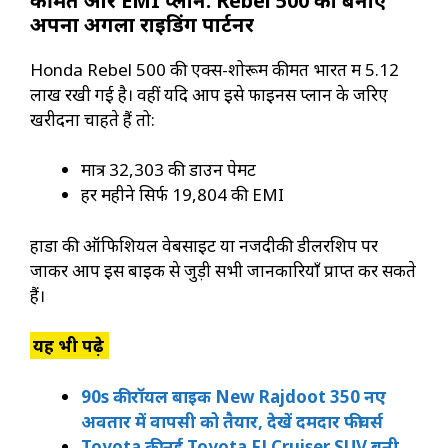
कीमत और EMI प्लान: Rebel 500 को बनाएं
अपना अगला राइडिंग पार्टनर
Honda Rebel 500 की एक्स-शोरूम कीमत भारत में ₹5.12
लाख रखी गई है। वहीं यदि आप इसे फाइनेंस प्लान के जरिए
खरीदना चाहते हैं तो:
मात्र ₹32,303 की डाउन पेमेंट
हर महीने सिर्फ ₹19,804 की EMI
होंडा की ऑफिशियल वेबसाइट या नजदीकी डीलरशिप पर
जाकर आप इस बाइक से जुड़ी सभी जानकारियाँ प्राप्त कर सकते
हैं।
यह भी पढ़े
90s की रॉयल बाइक New Rajdoot 350 नए
अवतार में वापसी को तैयार, देखें दमदार फीचर्स
Toyota की नई Toyota FJ Cruiser SUV बनी