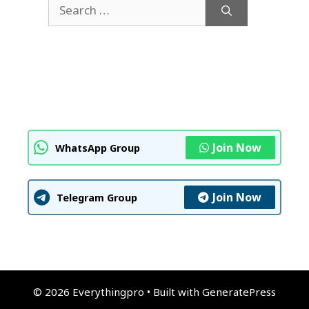
Search
for:
Join Now
WhatsApp Group
Join Now
Telegram Group
© 2026 Everythingpro
• Built with
GeneratePress