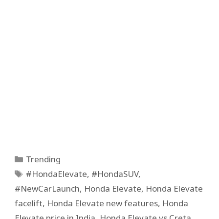
Categories
Trending
Tags
#HondaElevate
,
#HondaSUV
,
#NewCarLaunch
,
Honda Elevate
,
Honda Elevate
facelift
,
Honda Elevate new features
,
Honda
Elevate price in India
,
Honda Elevate vs Creta