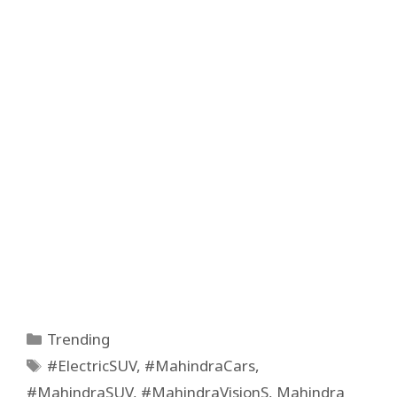
Categories
Trending
Tags
#ElectricSUV
,
#MahindraCars
,
#MahindraSUV
,
#MahindraVisionS
,
Mahindra