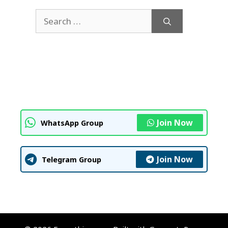
Search
for:
Join Now
WhatsApp Group
Join Now
Telegram Group