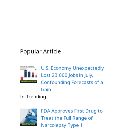
Shaw Goes Unsold, Fans Left
Boxing Fans
Story
On Jul 23, 2026
Stunned
On Dec 22, 2025
On Dec 22, 2025
On Dec 20, 2025
Popular Article
U.S. Economy Unexpectedly
Lost 23,000 Jobs in July,
Confounding Forecasts of a
Gain
In Trending
FDA Approves First Drug to
Treat the Full Range of
Narcolepsy Type 1