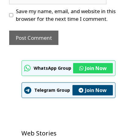
Save my name, email, and website in this
browser for the next time I comment.
Join Now
WhatsApp Group
Join Now
Telegram Group
U.S. House Approves $1 Trillion
Neeraj Goyat’s Dominant
Prithvi Shaw IPL 2026 Auction
Defense Bill
IPL Auction 2026 Shock: Prithvi
Web Stories
Dubai Victory Shocks Global
Shock: Emotional Comeback