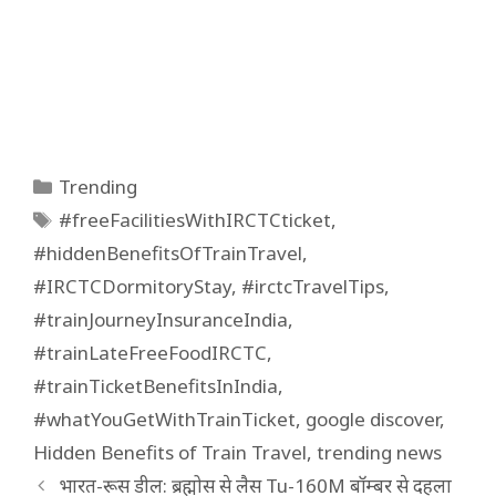
Categories
Trending
Tags
#freeFacilitiesWithIRCTCticket
,
#hiddenBenefitsOfTrainTravel
,
#IRCTCDormitoryStay
,
#irctcTravelTips
,
#trainJourneyInsuranceIndia
,
#trainLateFreeFoodIRCTC
,
#trainTicketBenefitsInIndia
,
#whatYouGetWithTrainTicket
,
google discover
,
Hidden Benefits of Train Travel
,
trending news
भारत-रूस डील: ब्रह्मोस से लैस Tu-160M बॉम्बर से दहला