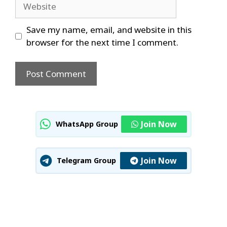
Website
Save my name, email, and website in this
browser for the next time I comment.
Join Now
WhatsApp Group
Join Now
Telegram Group
U.S. House Approves $1 Trillion
Neeraj Goyat’s Dominant
Prithvi Shaw IPL 2026 Auction
Defense Bill