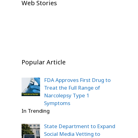
IPL Auction 2026 Shock: Prithvi
Web Stories
Dubai Victory Shocks Global
Shock: Emotional Comeback
Shaw Goes Unsold, Fans Left
Boxing Fans
Story
On Jul 23, 2026
Stunned
On Dec 22, 2025
On Dec 22, 2025
On Dec 20, 2025
Popular Article
FDA Approves First Drug to
Treat the Full Range of
Narcolepsy Type 1
Symptoms
In Trending
State Department to Expand
Social Media Vetting to