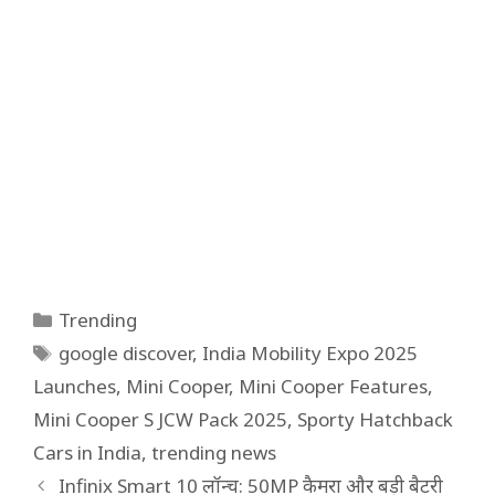
Categories
Trending
Tags
google discover
,
India Mobility Expo 2025
Launches
,
Mini Cooper
,
Mini Cooper Features
,
Mini Cooper S JCW Pack 2025
,
Sporty Hatchback
Cars in India
,
trending news
Infinix Smart 10 लॉन्च: 50MP कैमरा और बड़ी बैटरी