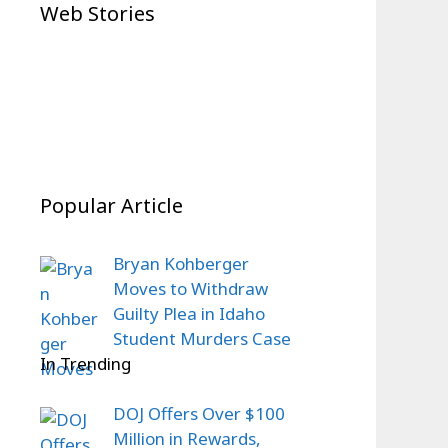
Trillion Defense Bill
IPL Auction 2026 Shock:
Web Stories
Dominant Dubai Victory
Auction Shock:
Prithvi Shaw Goes
Shocks Global Boxing
Emotional Comeback
On Jul 23, 2026
Unsold, Fans Left
On Dec 22, 2025
Fans
On Dec 22, 2025
Story
On Dec 20, 2025
Stunned
Popular Article
Bryan Kohberger
Moves to Withdraw
Guilty Plea in Idaho
Student Murders Case
In Trending
DOJ Offers Over $100
Million in Rewards,