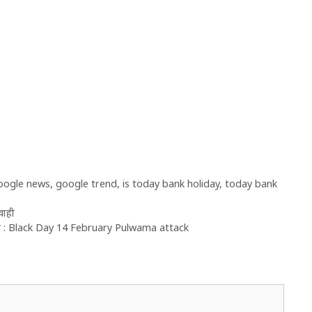
oogle news
,
google trend
,
is today bank holiday
,
today bank
वाही
जवाब : Black Day 14 February Pulwama attack