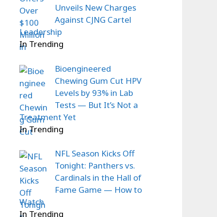
Unveils New Charges
Against CJNG Cartel
Leadership
In Trending
Bioengineered
Chewing Gum Cut HPV
Levels by 93% in Lab
Tests — But It’s Not a
Treatment Yet
In Trending
NFL Season Kicks Off
Tonight: Panthers vs.
Cardinals in the Hall of
Fame Game — How to
Watch
In Trending