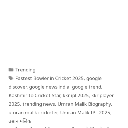
Categories
Trending
Tags
Fastest Bowler in Cricket 2025
,
google
discover
,
google news india
,
google trend
,
Kashmir to Cricket Star
,
kkr ipl 2025
,
kkr player
2025
,
trending news
,
Umran Malik Biography
,
umran malik cricketer
,
Umran Malik IPL 2025
,
उम्रान मलिक